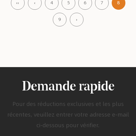
‹‹
‹
4
5
6
7
8
9
›
Demande rapide
Pour des réductions exclusives et les plus
récentes, veuillez entrer votre adresse e-mail
ci-dessous pour vérifier.