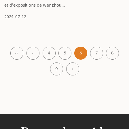
et d'expositions de Wenzhou ...
2024-07-12
‹‹
‹
4
5
6
7
8
9
›