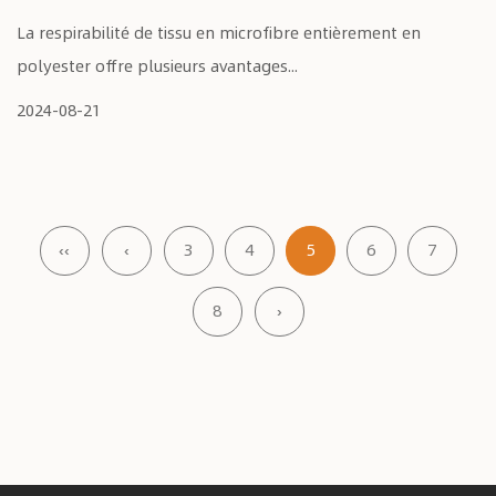
La respirabilité de tissu en microfibre entièrement en
polyester offre plusieurs avantages...
2024-08-21
‹‹
‹
3
4
5
6
7
8
›